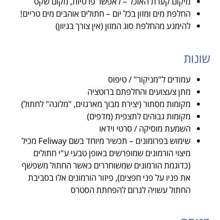
מיקום קערת האוכל – לאפשר פרטיות, מקום שקט
החלפת מים ומזון בכל יום – חתולים אוהבים מים טריים!
להימנע מהחלפת סוג המזון (אין צורך בגיוון)
שונות
עמודים ל"מניקור" / טיפוס
מתן צעצועים והחלפתם ברוטציה
מקומות מסתור (יצירת מבוך מארגזים, "מלונה" לחתול)
מקומות גבוהים לתצפית (מדפים)
השמעת מוסיקה / סרטי וידאו
שימוש בפרומונים – תכשיר מיוחד בשם Feliway מכיל
מיצוי הורמונים שמופרשים באופן טבעי ע"י חתולים
(כדוגמת הורמונים שמשוחררים כאשר החתול משפשף
את פניו על פני חפצים), פיזור הורמונים אלו בסביבת
החתול עשויה לגרום להפחתת הסטרס