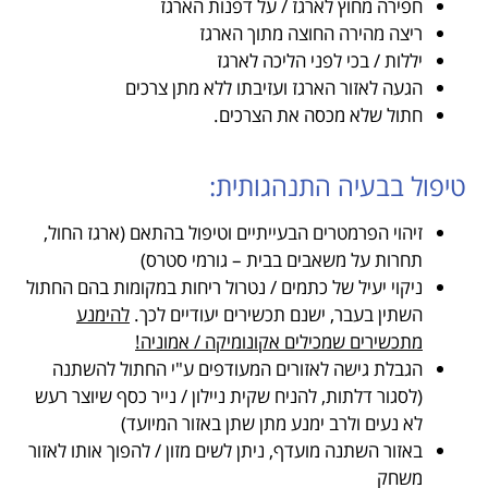
חפירה מחוץ לארגז / על דפנות הארגז
ריצה מהירה החוצה מתוך הארגז
יללות / בכי לפני הליכה לארגז
הגעה לאזור הארגז ועזיבתו ללא מתן צרכים
חתול שלא מכסה את הצרכים.
טיפול בבעיה התנהגותית:
זיהוי הפרמטרים הבעייתיים וטיפול בהתאם (ארגז החול,
תחרות על משאבים בבית – גורמי סטרס)
ניקוי יעיל של כתמים / נטרול ריחות במקומות בהם החתול
השתין בעבר, ישנם תכשירים יעודיים לכך.
להימנע
מתכשירים שמכילים אקונומיקה / אמוניה!
הגבלת גישה לאזורים המעודפים ע"י החתול להשתנה
(לסגור דלתות, להניח שקית ניילון / נייר כסף שיוצר רעש
לא נעים ולרב ימנע מתן שתן באזור המיועד)
באזור השתנה מועדף, ניתן לשים מזון / להפוך אותו לאזור
משחק