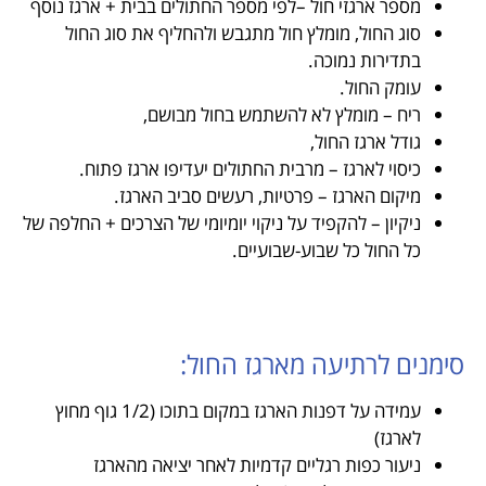
מספר ארגזי חול –לפי מספר החתולים בבית + ארגז נוסף
סוג החול, מומלץ חול מתגבש ולהחליף את סוג החול
בתדירות נמוכה.
עומק החול.
ריח – מומלץ לא להשתמש בחול מבושם,
גודל ארגז החול,
כיסוי לארגז – מרבית החתולים יעדיפו ארגז פתוח.
מיקום הארגז – פרטיות, רעשים סביב הארגז.
ניקיון – להקפיד על ניקוי יומיומי של הצרכים + החלפה של
כל החול כל שבוע-שבועיים.
סימנים לרתיעה מארגז החול:
עמידה על דפנות הארגז במקום בתוכו (1/2 גוף מחוץ
לארגז)
ניעור כפות רגליים קדמיות לאחר יציאה מהארגז