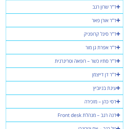
ד”ר שרון רגב
ד”ר אורן פאר
ד”ר סיגל קרופניק
ד”ר אפרת גן מור
ד”ר סתיו כשר – רופאה וטרינרנית
ד”ר דן דייצמן
עינת בניוביץ
דסי כהן – מזכירה
דנה רגב – מנהלת Front desk
טל רגב – אח וטרינרי